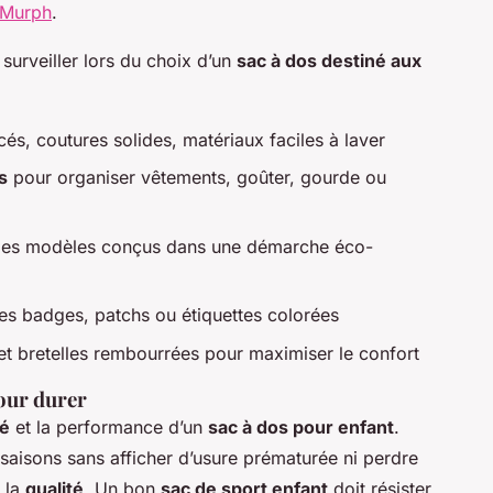
r Murph
.
 surveiller lors du choix d’un
sac à dos destiné aux
cés, coutures solides, matériaux faciles à laver
s
pour organiser vêtements, goûter, gourde ou
es modèles conçus dans une démarche éco-
es badges, patchs ou étiquettes colorées
t bretelles rembourrées pour maximiser le confort
pour durer
té
et la performance d’un
sac à dos pour enfant
.
 saisons sans afficher d’usure prématurée ni perdre
 la
qualité
. Un bon
sac de sport enfant
doit résister