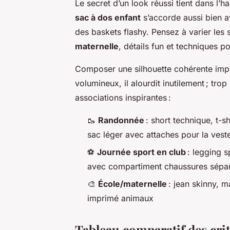
Le secret d’un look réussi tient dans l’
sac à dos enfant
s’accorde aussi bien a
des baskets flashy. Pensez à varier les s
maternelle
, détails fun et techniques p
Composer une silhouette cohérente impl
volumineux, il alourdit inutilement ; trop
associations inspirantes :
🥾
Randonnée
: short technique, t-
sac léger avec attaches pour la vest
⚽
Journée sport en club
: legging s
avec compartiment chaussures sépa
🎨
École/maternelle
: jean skinny, m
imprimé animaux
Tableau comparatif des crit