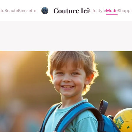
Couture Ici
tu
Beauté
Bien-etre
Lifestyle
Mode
Shopp