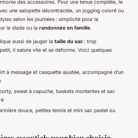
harmonie des accessoires. Pour une tenue complète, le
vec une salopette décontractée, un jogging coloré ou
tyles selon les journées : simplicité pour la
our le stade ou la
randonnée en famille
.
ique aussi de jauger la
taille du sac
: trop
 petit, il sature vite et se déforme. Voici quelques
shirt à message et casquette ajustée, accompagné d’un
e
porty, sweat à capuche, baskets montantes et sac
ré
arinière douce, petites tennis et mini sac pastel ou
ères essentiels pour bien choisir