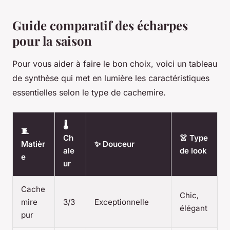
Guide comparatif des écharpes
pour la saison
Pour vous aider à faire le bon choix, voici un tableau
de synthèse qui met en lumière les caractéristiques
essentielles selon le type de cachemire.
🌡️
🧵
Ch
👗 Type
Matièr
✨ Douceur
ale
de look
e
ur
Cache
Chic,
mire
3/3
Exceptionnelle
élégant
pur