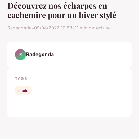
Découvrez nos écharpes en
cachemire pour un hiver stylé
Radegonda
•
09/04/2026 10:53
•
11 min de lecture
Radegonda
R
TAGS
mode