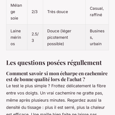
Mélan
Casual,
ge
2/3
Très douce
raffiné
soie
Laine
Douce (léger
Busines
2.5/
mérin
picotement
s,
3
os
possible)
urbain
Les questions posées régullement
Comment savoir si mon écharpe en cachemire
est de bonne qualité lors de l'achat ?
Le test le plus simple ? Frottez délicatement la fibre
entre vos doigts. Un vrai cachemire ne gratte pas,
même après plusieurs minutes. Regardez aussi la
densité du tissage : plus il est serré, plus la chaleur
est efficace. Une maille bien faite ne laisse pas