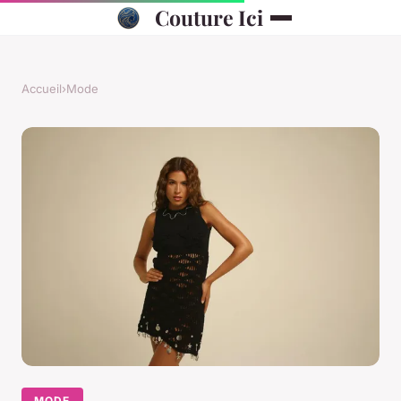
Couture Ici
Accueil
›
Mode
MODE