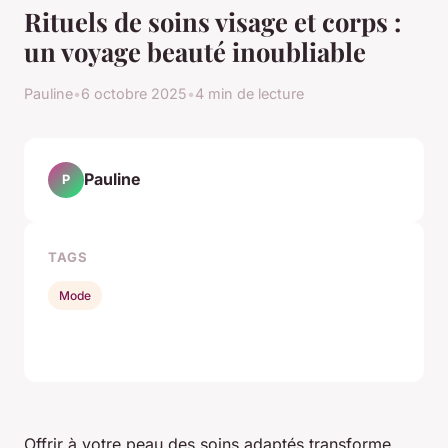
Rituels de soins visage et corps :
un voyage beauté inoubliable
Pauline
•
6 octobre 2025
•
4 min de lecture
Pauline
P
TAGS
Mode
Offrir à votre peau des soins adaptés transforme