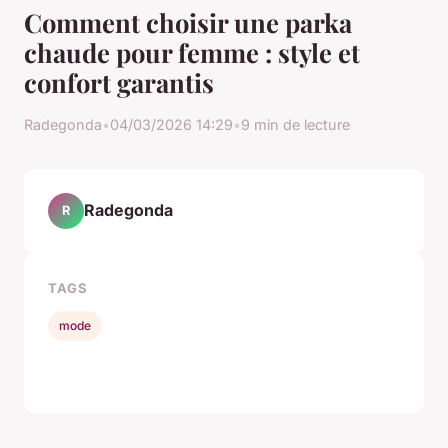
Comment choisir une parka
chaude pour femme : style et
confort garantis
Radegonda
•
04/03/2026 14:29
•
9 min de lecture
Radegonda
R
TAGS
mode