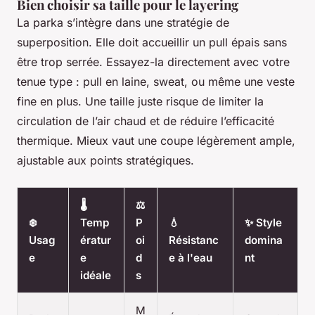
Bien choisir sa taille pour le layering
La parka s’intègre dans une stratégie de
superposition. Elle doit accueillir un pull épais sans
être trop serrée. Essayez-la directement avec votre
tenue type : pull en laine, sweat, ou même une veste
fine en plus. Une taille juste risque de limiter la
circulation de l’air chaud et de réduire l’efficacité
thermique. Mieux vaut une coupe légèrement ample,
ajustable aux points stratégiques.
🌡️
⚖️
❄️
Temp
P
💧
✨ Style
Usag
ératur
oi
Résistanc
domina
e
e
d
e à l'eau
nt
idéale
s
M