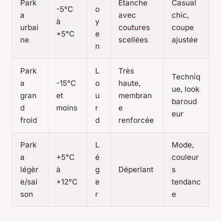
Park
Étanche
Casual
-5°C
o
a
avec
chic,
à
y
urbai
coutures
coupe
+5°C
e
ne
scellées
ajustée
n
Park
L
Très
Techniq
a
-15°C
o
haute,
ue, look
gran
et
u
membran
baroud
d
moins
r
e
eur
froid
d
renforcée
Park
L
Mode,
a
+5°C
é
couleur
légèr
à
g
Déperlant
s
e/sai
+12°C
e
tendanc
son
r
e