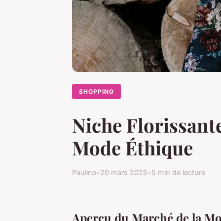
SHOPPING
Niche Florissant
Mode Éthique
Pauline
•
20 mars 2025
•
5 min de lecture
Aperçu du Marché de la M