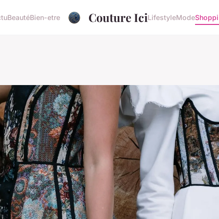
Couture Ici
tu
Beauté
Bien-etre
Lifestyle
Mode
Shopp